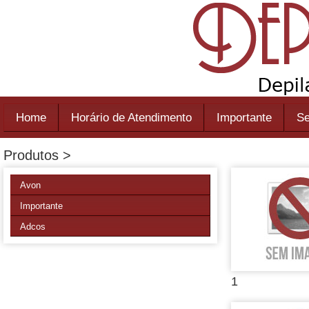
Home
Horário de Atendimento
Importante
Se
Produtos >
Avon
Importante
Adcos
1